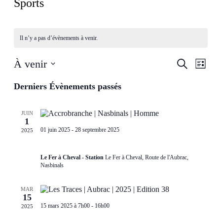
Sports
Il n’y a pas d’évènements à venir.
Recherch
Navig
À venir
Recherche
Liste
de
et
Sélectionnez
vues
une
Derniers Évènements passés
navigatio
Évèn
date.
de
vues
JUIN
1
Évèneme
01 juin 2025
-
28 septembre 2025
2025
Accrobranche : Saison 2025
Le Fer à Cheval - Station
Le Fer à Cheval, Route de l'Aubrac,
Nasbinals
MAR
15
15 mars 2025 à 7h00
-
16h00
2025
Les Traces | Fête du Laguiole AOP | Edition 2025