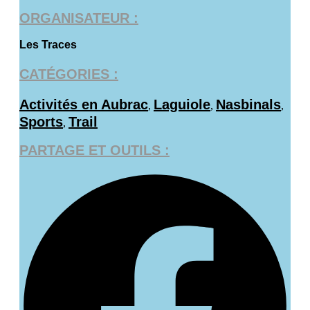
ORGANISATEUR :
Les Traces
CATÉGORIES :
Activités en Aubrac
Laguiole
Nasbinals
,
,
,
Sports
Trail
,
PARTAGE ET OUTILS :